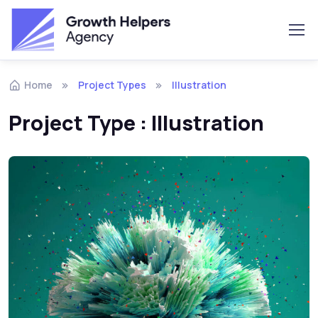
Skip to navigation
Skip to content
Home
Project Types
Illustration
Project Type :
Illustration