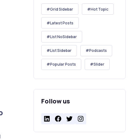
Grid Sidebar
Hot Topic
Latest Posts
List NoSidebar
List Sidebar
Podcasts
Popular Posts
Slider
Follow us
p
LinkedIn
Facebook
Twitter
Instagram
d