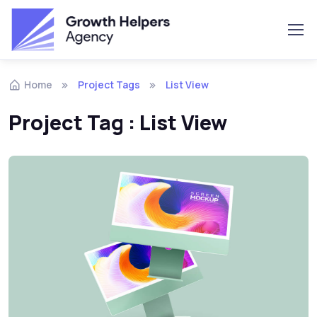
Skip to navigation
Skip to content
Home
Project Tags
List View
Project Tag :
List View