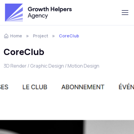
Home
Project
CoreClub
CoreClub
3D Render / Graphic Design / Motion Design